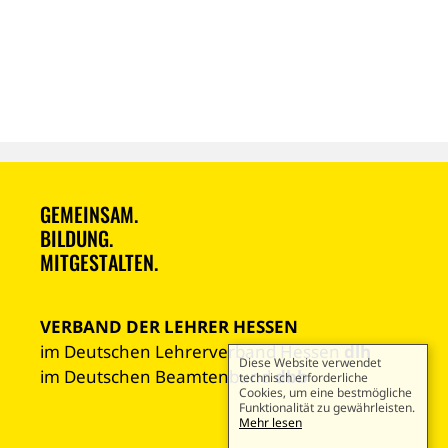
GEMEINSAM.
BILDUNG.
MITGESTALTEN.
VERBAND DER LEHRER HESSEN
im Deutschen Lehrerverband Hessen
dlh
Diese Website verwendet
im Deutschen Beamtenbund
dbb
technisch erforderliche
Cookies, um eine bestmögliche
Funktionalität zu gewährleisten.
Mehr lesen