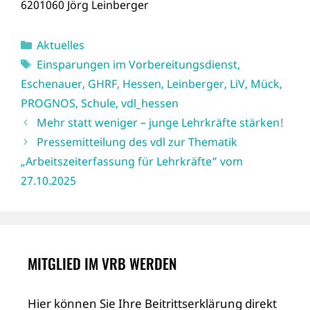
6201060 Jörg Leinberger
Kategorien
Aktuelles
Schlagwörter
Einsparungen im Vorbereitungsdienst
,
Eschenauer
,
GHRF
,
Hessen
,
Leinberger
,
LiV
,
Mück
,
PROGNOS
,
Schule
,
vdl_hessen
Mehr statt weniger – junge Lehrkräfte stärken!
Pressemitteilung des vdl zur Thematik
„Arbeitszeiterfassung für Lehrkräfte“ vom
27.10.2025
MITGLIED IM VRB WERDEN
Hier können Sie Ihre Beitrittserklärung direkt