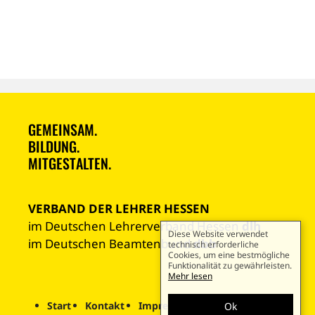
GEMEINSAM.
BILDUNG.
MITGESTALTEN.
VERBAND DER LEHRER HESSEN
im Deutschen Lehrerverband Hessen
dlh
Diese Website verwendet
im Deutschen Beamtenbund
dbb
technisch erforderliche
Cookies, um eine bestmögliche
Funktionalität zu gewährleisten.
Mehr lesen
Start
Kontakt
Impressum
Datenschutz
Ok