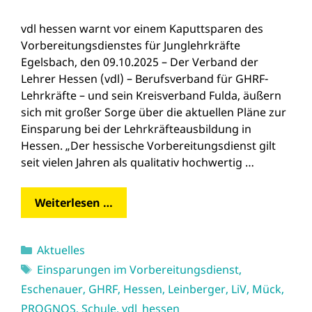
vdl hessen warnt vor einem Kaputtsparen des
Vorbereitungsdienstes für Junglehrkräfte
Egelsbach, den 09.10.2025 – Der Verband der
Lehrer Hessen (vdl) – Berufsverband für GHRF-
Lehrkräfte – und sein Kreisverband Fulda, äußern
sich mit großer Sorge über die aktuellen Pläne zur
Einsparung bei der Lehrkräfteausbildung in
Hessen. „Der hessische Vorbereitungsdienst gilt
seit vielen Jahren als qualitativ hochwertig …
Weiterlesen …
Kategorien
Aktuelles
Schlagwörter
Einsparungen im Vorbereitungsdienst
,
Eschenauer
,
GHRF
,
Hessen
,
Leinberger
,
LiV
,
Mück
,
PROGNOS
,
Schule
,
vdl_hessen