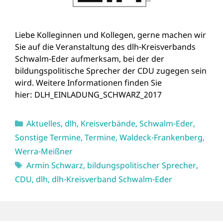
Liebe Kolleginnen und Kollegen, gerne machen wir
Sie auf die Veranstaltung des dlh-Kreisverbands
Schwalm-Eder aufmerksam, bei der der
bildungspolitische Sprecher der CDU zugegen sein
wird. Weitere Informationen finden Sie
hier: DLH_EINLADUNG_SCHWARZ_2017
Kategorien
Aktuelles
,
dlh
,
Kreisverbände
,
Schwalm-Eder
,
Sonstige Termine
,
Termine
,
Waldeck-Frankenberg
,
Werra-Meißner
Schlagwörter
Armin Schwarz
,
bildungspolitischer Sprecher
,
CDU
,
dlh
,
dlh-Kreisverband Schwalm-Eder