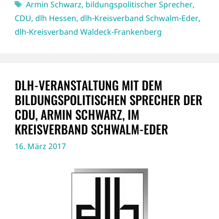
Schlagwörter
Armin Schwarz
,
bildungspolitischer Sprecher
,
CDU
,
dlh Hessen
,
dlh-Kreisverband Schwalm-Eder
,
dlh-Kreisverband Waldeck-Frankenberg
DLH-VERANSTALTUNG MIT DEM
BILDUNGSPOLITISCHEN SPRECHER DER
CDU, ARMIN SCHWARZ, IM
KREISVERBAND SCHWALM-EDER
16. März 2017