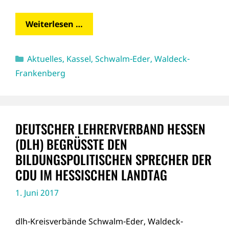
Weiterlesen …
Kategorien
Aktuelles
,
Kassel
,
Schwalm-Eder
,
Waldeck-
Frankenberg
DEUTSCHER LEHRERVERBAND HESSEN
(DLH) BEGRÜSSTE DEN B
ILDUNGSPOLITISCHEN SPRECHER DER C
DU IM HESSISCHEN LANDTAG
1. Juni 2017
dlh-Kreisverbände Schwalm-Eder, Waldeck-