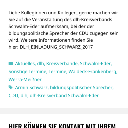
Liebe Kolleginnen und Kollegen, gerne machen wir
Sie auf die Veranstaltung des dlh-Kreisverbands
Schwalm-Eder aufmerksam, bei der der
bildungspolitische Sprecher der CDU zugegen sein
wird. Weitere Informationen finden Sie
hier: DLH_EINLADUNG_SCHWARZ_2017
Kategorien
Aktuelles
,
dlh
,
Kreisverbände
,
Schwalm-Eder
,
Sonstige Termine
,
Termine
,
Waldeck-Frankenberg
,
Werra-Meißner
Schlagwörter
Armin Schwarz
,
bildungspolitischer Sprecher
,
CDU
,
dlh
,
dlh-Kreisverband Schwalm-Eder
HIER KÖNNEN SIE KONTAKT MIT IHREM