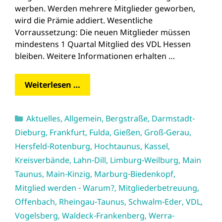
werben. Werden mehrere Mitglieder geworben,
wird die Prämie addiert. Wesentliche
Vorraussetzung: Die neuen Mitglieder müssen
mindestens 1 Quartal Mitglied des VDL Hessen
bleiben. Weitere Informationen erhalten …
Weiterlesen …
Kategorien
Aktuelles
,
Allgemein
,
Bergstraße
,
Darmstadt-
Dieburg
,
Frankfurt
,
Fulda
,
Gießen
,
Groß-Gerau
,
Hersfeld-Rotenburg
,
Hochtaunus
,
Kassel
,
Kreisverbände
,
Lahn-Dill
,
Limburg-Weilburg
,
Main
Taunus
,
Main-Kinzig
,
Marburg-Biedenkopf
,
Mitglied werden - Warum?
,
Mitgliederbetreuung
,
Offenbach
,
Rheingau-Taunus
,
Schwalm-Eder
,
VDL
,
Vogelsberg
,
Waldeck-Frankenberg
,
Werra-