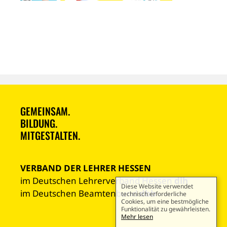
GEMEINSAM.
BILDUNG.
MITGESTALTEN.
VERBAND DER LEHRER HESSEN
im Deutschen Lehrerverband Hessen
dlh
Diese Website verwendet
im Deutschen Beamtenbund
dbb
technisch erforderliche
Cookies, um eine bestmögliche
Funktionalität zu gewährleisten.
Mehr lesen