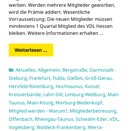
werben. Werden mehrere Mitglieder geworben,
wird die Prämie addiert. Wesentliche
Vorraussetzung: Die neuen Mitglieder müssen
mindestens 1 Quartal Mitglied des VDL Hessen
bleiben. Weitere Informationen erhalten …
Weiterlesen …
Kategorien
Aktuelles
,
Allgemein
,
Bergstraße
,
Darmstadt-
Dieburg
,
Frankfurt
,
Fulda
,
Gießen
,
Groß-Gerau
,
Hersfeld-Rotenburg
,
Hochtaunus
,
Kassel
,
Kreisverbände
,
Lahn-Dill
,
Limburg-Weilburg
,
Main
Taunus
,
Main-Kinzig
,
Marburg-Biedenkopf
,
Mitglied werden - Warum?
,
Mitgliederbetreuung
,
Offenbach
,
Rheingau-Taunus
,
Schwalm-Eder
,
VDL
,
Vogelsberg
,
Waldeck-Frankenberg
,
Werra-