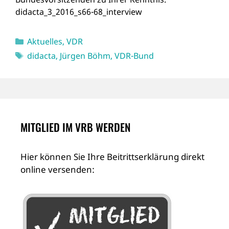
didacta_3_2016_s66-68_interview
Kategorien
Aktuelles
,
VDR
Schlagwörter
didacta
,
Jürgen Böhm
,
VDR-Bund
MITGLIED IM VRB WERDEN
Hier können Sie Ihre Beitrittserklärung direkt
online versenden: