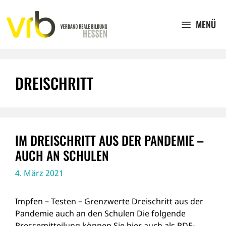
Zum
Inhalt
MENÜ
springen
DREISCHRITT
IM DREISCHRITT AUS DER PANDEMIE –
AUCH AN SCHULEN
4. März 2021
Impfen – Testen – Grenzwerte Dreischritt aus der
Pandemie auch an den Schulen Die folgende
Pressemitteilung können Sie hier auch als PDF-