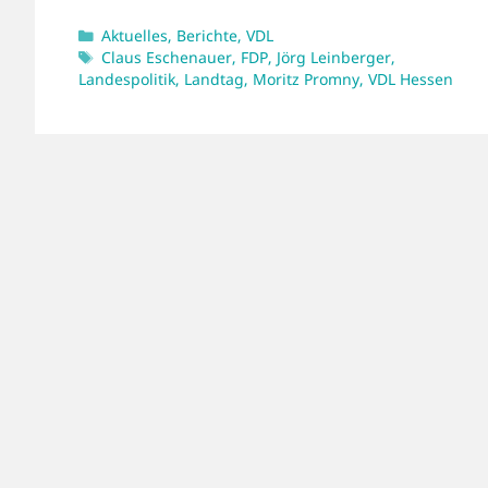
Kategorien
Aktuelles
,
Berichte
,
VDL
Schlagwörter
Claus Eschenauer
,
FDP
,
Jörg Leinberger
,
Landespolitik
,
Landtag
,
Moritz Promny
,
VDL Hessen