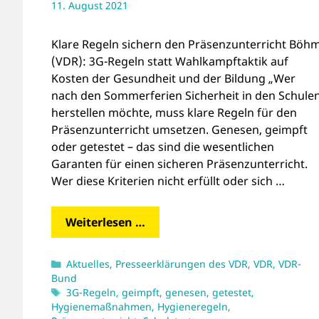
11. August 2021
Klare Regeln sichern den Präsenzunterricht Böh
(VDR): 3G-Regeln statt Wahlkampftaktik auf
Kosten der Gesundheit und der Bildung „Wer
nach den Sommerferien Sicherheit in den Schule
herstellen möchte, muss klare Regeln für den
Präsenzunterricht umsetzen. Genesen, geimpft
oder getestet – das sind die wesentlichen
Garanten für einen sicheren Präsenzunterricht.
Wer diese Kriterien nicht erfüllt oder sich …
Weiterlesen …
Kategorien
Aktuelles
,
Presseerklärungen des VDR
,
VDR
,
VDR-
Bund
Schlagwörter
3G-Regeln
,
geimpft
,
genesen
,
getestet
,
Hygienemaßnahmen
,
Hygieneregeln
,