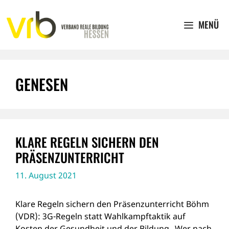
Zum
Inhalt
MENÜ
springen
GENESEN
KLARE REGELN SICHERN DEN
PRÄSENZUNTERRICHT
11. August 2021
Klare Regeln sichern den Präsenzunterricht Böhm
(VDR): 3G-Regeln statt Wahlkampftaktik auf
Kosten der Gesundheit und der Bildung „Wer nach