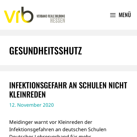
Zum
Inhalt
MENÜ
springen
GESUNDHEITSSHUTZ
INFEKTIONSGEFAHR AN SCHULEN NICHT
KLEINREDEN
12. November 2020
Meidinger warnt vor Kleinreden der
Infektionsgefahren an deutschen Schulen
Deutscher Lehrerverband für mehr