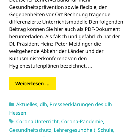
Gesundheitsprävention sowie flexible, den
Gegebenheiten vor Ort Rechnung tragende
differenzierte Unterrichtsmodelle Den folgenden
Beitrag können Sie hier auch als PDF-Dokument
herunterladen. Als falsch und gefährlich hat der
DL-Präsident Heinz-Peter Meidinger die
weitgehende Abkehr der Länder und der
Kultusministerkonferenz von den
Hygienestufenplänen bezeichnet. …
Weiterlesen …
Kategorien
Aktuelles
,
dlh
,
Presseerklärungen des dlh
Hessen
Schlagwörter
Corona Unterricht
,
Corona-Pandemie
,
Gesundheitsshutz
,
Lehrergesundheit
,
Schule
,