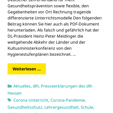
Gesundheitsprävention sowie flexible, den
Gegebenheiten vor Ort Rechnung tragende
differenzierte Unterrichtsmodelle Den folgenden
Beitrag können Sie hier auch als PDF-Dokument
herunterladen. Als falsch und gefährlich hat der
DL-Präsident Heinz-Peter Meidinger die
weitgehende Abkehr der Länder und der
Kultusministerkonferenz von den
Hygienestufenplänen bezeichnet. …
Weiterlesen …
Kategorien
Aktuelles
,
dlh
,
Presseerklärungen des dlh
Hessen
Schlagwörter
Corona Unterricht
,
Corona-Pandemie
,
Gesundheitsshutz
,
Lehrergesundheit
,
Schule
,