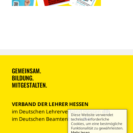
GEMEINSAM.
BILDUNG.
MITGESTALTEN.
VERBAND DER LEHRER HESSEN
im Deutschen Lehrerverband Hessen
dlh
Diese Website verwendet
im Deutschen Beamtenbund
dbb
technisch erforderliche
Cookies, um eine bestmögliche
Funktionalität zu gewährleisten.
Mehr lesen