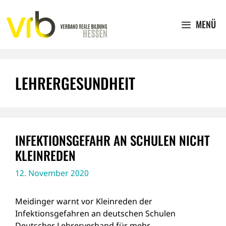
Zum
Inhalt
MENÜ
springen
LEHRERGESUNDHEIT
INFEKTIONSGEFAHR AN SCHULEN NICHT
KLEINREDEN
12. November 2020
Meidinger warnt vor Kleinreden der
Infektionsgefahren an deutschen Schulen
Deutscher Lehrerverband für mehr