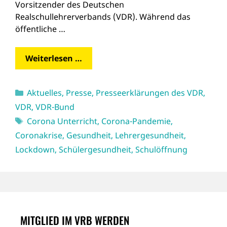
Vorsitzender des Deutschen
Realschullehrerverbands (VDR). Während das
öffentliche …
Weiterlesen …
Kategorien
Aktuelles
,
Presse
,
Presseerklärungen des VDR
,
VDR
,
VDR-Bund
Schlagwörter
Corona Unterricht
,
Corona-Pandemie
,
Coronakrise
,
Gesundheit
,
Lehrergesundheit
,
Lockdown
,
Schülergesundheit
,
Schulöffnung
MITGLIED IM VRB WERDEN