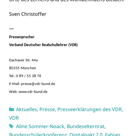
Sven Christoffer
—
Pressesprecher
Verband Deutscher Realschullehrer (VDR)
Dachauer Str. 44a
80335 München
Tel.: 0 89 / 55 38 76
E-Mail:
presse@vdr-bund.de
Web:
www.vdr-bund.de
Kategorien
Aktuelles
,
Presse
,
Presseerklärungen des VDR
,
VDR
Schlagwörter
Aline Sommer-Noack
,
Bundeselternrat
,
Bundesschülerkonferenz
,
Digitalpakt 2.0
,
Fabian