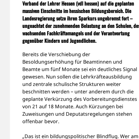
Verband der Lehrer Hessen (vdl hessen) auf die geplanten
massiven Einschnitte im hessischen Bildungsbereich. Die
Landesregierung setze ihren Sparkurs ungebremst fort –
ungeachtet der zunehmenden Belastung an den Schulen, de
wachsenden Fachkräftemangels und der Verantwortung
gegenüber Kindern und Jugendlichen.
Bereits die Verschiebung der
Besoldungserhöhung für Beamtinnen und
Beamte um fünf Monate sei ein deutliches Signal
gewesen. Nun sollen die Lehrkräfteausbildung
und zentrale schulische Strukturen weiter
beschnitten werden – unter anderem durch die
geplante Verkürzung des Vorbereitungsdienstes
von 21 auf 18 Monate. Auch Kürzungen bei
Zuweisungen und Deputatsregelungen stehen
offenbar bevor.
„Das ist ein bildungspolitischer Blindflug. Wer am