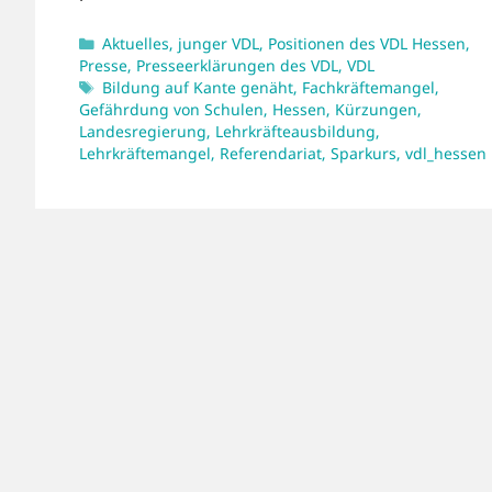
Kategorien
Aktuelles
,
junger VDL
,
Positionen des VDL Hessen
,
Presse
,
Presseerklärungen des VDL
,
VDL
Schlagwörter
Bildung auf Kante genäht
,
Fachkräftemangel
,
Gefährdung von Schulen
,
Hessen
,
Kürzungen
,
Landesregierung
,
Lehrkräfteausbildung
,
Lehrkräftemangel
,
Referendariat
,
Sparkurs
,
vdl_hessen