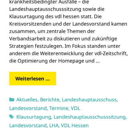
krankheitsbedingter Ausfälle – die
Landeshauptausschusssitzung sowie die
Klausurtagung des vdl hessen statt. Die
Kreisvorsitzenden und der Landesvorstand kamen
zusammen, um zentrale Themen der
Verbandsarbeit zu diskutieren und zukünftige
Strategien festzulegen. Im Fokus standen unter
anderem die Weiterentwicklung der vdl-Zeitschrift,
die Optimierung der Homepage und …
Weiterlesen …
Kategorien
Aktuelles
,
Berichte
,
Landeshauptausschuss
,
Landesvorstand
,
Termine
,
VDL
Schlagwörter
Klausurtagung
,
Landeshauptausschusssitzung
,
Landesvorstand
,
LHA
,
VDL Hessen