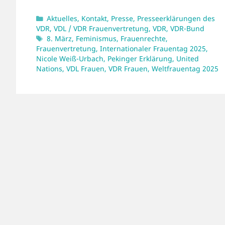
Kategorien
Aktuelles
,
Kontakt
,
Presse
,
Presseerklärungen des
VDR
,
VDL / VDR Frauenvertretung
,
VDR
,
VDR-Bund
Schlagwörter
8. März
,
Feminismus
,
Frauenrechte
,
Frauenvertretung
,
Internationaler Frauentag 2025
,
Nicole Weiß-Urbach
,
Pekinger Erklärung
,
United
Nations
,
VDL Frauen
,
VDR Frauen
,
Weltfrauentag 2025