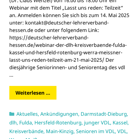
(Dr. Claus Wenzel) von 16.00 bis 18.00 Uhr ein
Webinar mit dem Titel „Lasst uns reden: Teilzeit“
an. Anmelden können Sie sich bis zum 14. Mai 2025
unter: kontakt@deutscher-lehrerverband-
hessen.de oder unter folgendem Link:
https://deutscher-lehrerverband-
hessen.de/webinar-der-dlh-kreisverbaende-fulda-
kassel-und-hersfeld-rotenburg-werra-meissner-
lasst-uns-reden-teilzeit-am-21-mai-2025/ Der
diesjährige Seniorinnen- und Seniorentag des vdl
…
Weiterlesen …
Kategorien
Aktuelles
,
Ankündigungen
,
Darmstadt-Dieburg
,
dlh
,
Fulda
,
Hersfeld-Rotenburg
,
junger VDL
,
Kassel
,
Kreisverbände
,
Main-Kinzig
,
Senioren im VDL
,
VDL
,