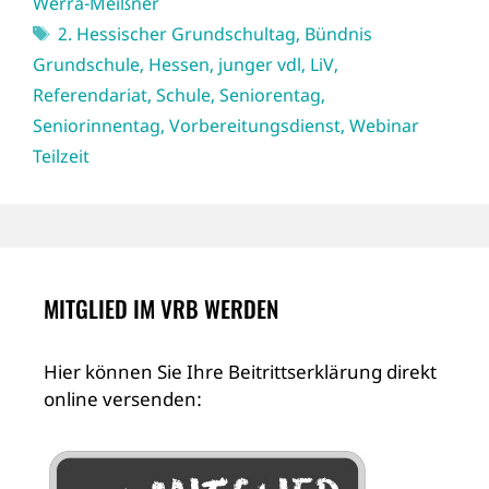
Werra-Meißner
Schlagwörter
2. Hessischer Grundschultag
,
Bündnis
Grundschule
,
Hessen
,
junger vdl
,
LiV
,
Referendariat
,
Schule
,
Seniorentag
,
Seniorinnentag
,
Vorbereitungsdienst
,
Webinar
Teilzeit
MITGLIED IM VRB WERDEN
Hier können Sie Ihre Beitrittserklärung direkt
online versenden: