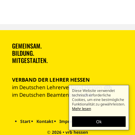
GEMEINSAM.
BILDUNG.
MITGESTALTEN.
VERBAND DER LEHRER HESSEN
im Deutschen Lehrerverband Hessen
dlh
Diese Website verwendet
im Deutschen Beamtenbund
dbb
technisch erforderliche
Cookies, um eine bestmögliche
Funktionalität zu gewährleisten.
Mehr lesen
Start
Kontakt
Impressum
Datenschutz
Ok
© 2026
•
vrb hessen