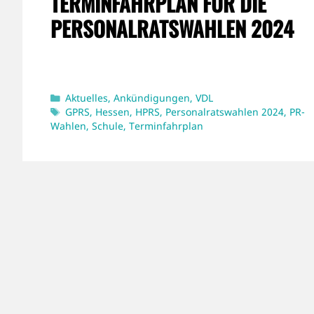
TERMINFAHRPLAN FÜR DIE
PERSONALRATSWAHLEN 2024
Kategorien
Aktuelles
,
Ankündigungen
,
VDL
Schlagwörter
GPRS
,
Hessen
,
HPRS
,
Personalratswahlen 2024
,
PR-
Wahlen
,
Schule
,
Terminfahrplan