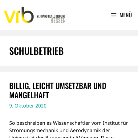
Zum
Inhalt
MENÜ
springen
SCHULBETRIEB
BILLIG, LEICHT UMSETZBAR UND
MANGELHAFT
9. Oktober 2020
So beschreiben es Wissenschaftler vom Institut für
Strömungsmechanik und Aerodynamik der
Universität der Bundeswehr München. Diese