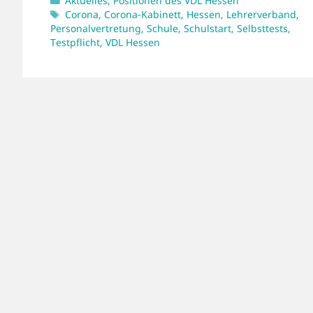
Aktuelles
,
Positionen des VDL Hessen
Schlagwörter
Corona
,
Corona-Kabinett
,
Hessen
,
Lehrerverband
,
Personalvertretung
,
Schule
,
Schulstart
,
Selbsttests
,
Testpflicht
,
VDL Hessen