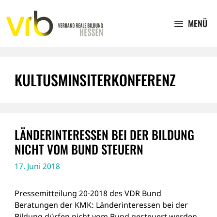
Zum
Inhalt
MENÜ
springen
KULTUSMINSITERKONFERENZ
LÄNDERINTERESSEN BEI DER BILDUNG
NICHT VOM BUND STEUERN
17. Juni 2018
Pressemitteilung 20-2018 des VDR Bund
Beratungen der KMK: Länderinteressen bei der
Bildung dürfen nicht vom Bund gesteuert werden