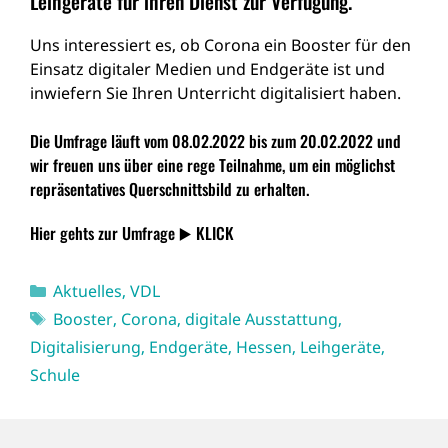
Leihgeräte für ihren Dienst zur Verfügung.
Uns interessiert es, ob Corona ein Booster für den
Einsatz digitaler Medien und Endgeräte ist und
inwiefern Sie Ihren Unterricht digitalisiert haben.
Die Umfrage läuft vom 08.02.2022 bis zum 20.02.2022 und
wir freuen uns über eine rege Teilnahme, um ein möglichst
repräsentatives Querschnittsbild zu erhalten.
Hier gehts zur Umfrage ▶️
KLICK
Kategorien
Aktuelles
,
VDL
Schlagwörter
Booster
,
Corona
,
digitale Ausstattung
,
Digitalisierung
,
Endgeräte
,
Hessen
,
Leihgeräte
,
Schule