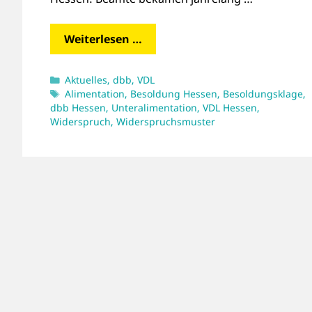
Weiterlesen …
Kategorien
Aktuelles
,
dbb
,
VDL
Schlagwörter
Alimentation
,
Besoldung Hessen
,
Besoldungsklage
,
dbb Hessen
,
Unteralimentation
,
VDL Hessen
,
Widerspruch
,
Widerspruchsmuster