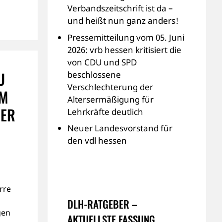
Verbandszeitschrift ist da –
und heißt nun ganz anders!
Pressemitteilung vom 05. Juni
2026: vrb hessen kritisiert die
von CDU und SPD
U
beschlossene
Verschlechterung der
EM
Altersermäßigung für
IER
Lehrkräfte deutlich
Neuer Landesvorstand für
den vdl hessen
rre
DLH-RATGEBER –
gen
AKTUELLSTE FASSUNG