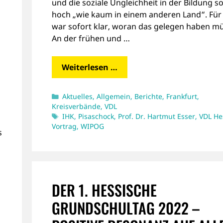
und die soziale Ungleichheit in der Bildung s
hoch „wie kaum in einem anderen Land“. Für 
war sofort klar, woran das gelegen haben m
An der frühen und …
Weiterlesen …
Kategorien
Aktuelles
,
Allgemein
,
Berichte
,
Frankfurt
,
Kreisverbände
,
VDL
Schlagwörter
IHK
,
Pisaschock
,
Prof. Dr. Hartmut Esser
,
VDL He
Vortrag
,
WIPOG
s
DER 1. HESSISCHE
GRUNDSCHULTAG 2022 –