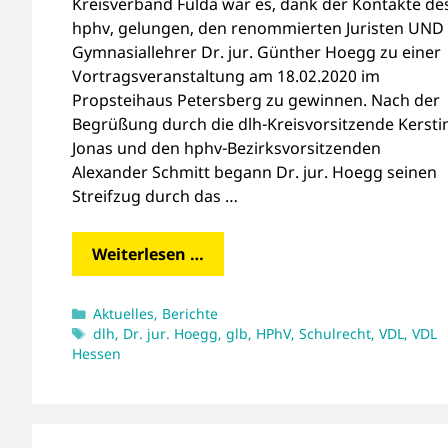
Kreisverband Fulda war es, dank der Kontakte de
hphv, gelungen, den renommierten Juristen UND
Gymnasiallehrer Dr. jur. Günther Hoegg zu einer
Vortragsveranstaltung am 18.02.2020 im
Propsteihaus Petersberg zu gewinnen. Nach der
Begrüßung durch die dlh-Kreisvorsitzende Kersti
Jonas und den hphv-Bezirksvorsitzenden
Alexander Schmitt begann Dr. jur. Hoegg seinen
Streifzug durch das …
Weiterlesen …
Kategorien
Aktuelles
,
Berichte
Schlagwörter
dlh
,
Dr. jur. Hoegg
,
glb
,
HPhV
,
Schulrecht
,
VDL
,
VDL
Hessen