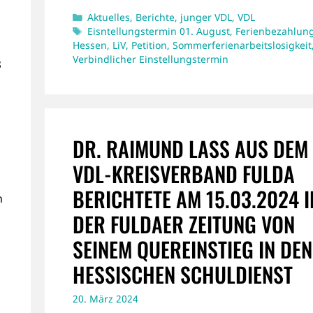
Kategorien
Aktuelles
,
Berichte
,
junger VDL
,
VDL
Schlagwörter
Eisntellungstermin 01. August
,
Ferienbezahlun
Hessen
,
LiV
,
Petition
,
Sommerferienarbeitslosigkeit
Verbindlicher Einstellungstermin
8
DR. RAIMUND LASS AUS DEM
VDL-KREISVERBAND FULDA
BERICHTETE AM 15.03.2024 I
n
DER FULDAER ZEITUNG VON
SEINEM QUEREINSTIEG IN DEN
HESSISCHEN SCHULDIENST
20. März 2024