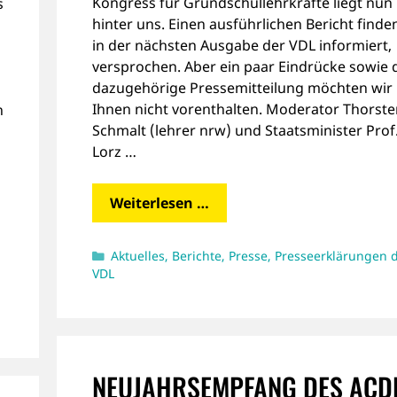
Kongress für Grundschullehrkräfte liegt nun
s
hinter uns. Einen ausführlichen Bericht finde
in der nächsten Ausgabe der VDL informiert,
versprochen. Aber ein paar Eindrücke sowie 
dazugehörige Pressemitteilung möchten wir
Ihnen nicht vorenthalten. Moderator Thorste
n
Schmalt (lehrer nrw) und Staatsminister Prof.
Lorz …
Weiterlesen …
Kategorien
Aktuelles
,
Berichte
,
Presse
,
Presseerklärungen 
VDL
NEUJAHRSEMPFANG DES ACD