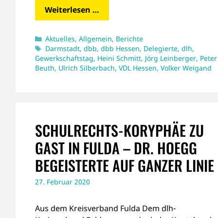
Weiterlesen …
Kategorien
Aktuelles
,
Allgemein
,
Berichte
Schlagwörter
Darmstadt
,
dbb
,
dbb Hessen
,
Delegierte
,
dlh
,
Gewerkschaftstag
,
Heini Schmitt
,
Jörg Leinberger
,
Peter
Beuth
,
Ulrich Silberbach
,
VDL Hessen
,
Volker Weigand
SCHULRECHTS-KORYPHÄE ZU
GAST IN FULDA – DR. HOEGG
BEGEISTERTE AUF GANZER LINIE
27. Februar 2020
Aus dem Kreisverband Fulda Dem dlh-