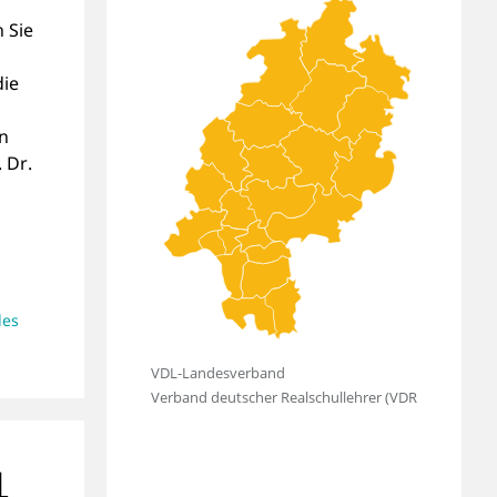
n Sie
die
n
 Dr.
des
L