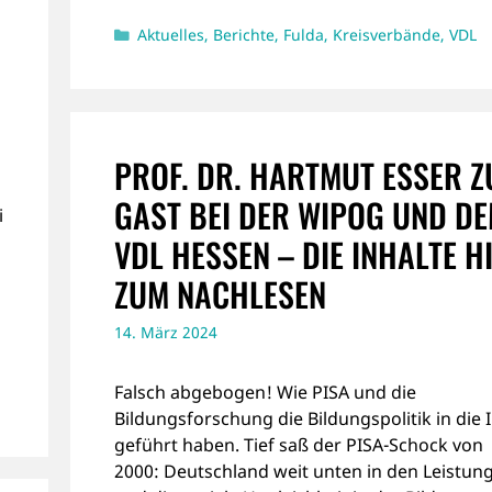
Kategorien
Aktuelles
,
Berichte
,
Fulda
,
Kreisverbände
,
VDL
PROF. DR. HARTMUT ESSER Z
GAST BEI DER WIPOG UND D
i
VDL HESSEN – DIE INHALTE H
ZUM NACHLESEN
14. März 2024
Falsch abgebogen! Wie PISA und die
Bildungsforschung die Bildungspolitik in die I
geführt haben. Tief saß der PISA-Schock von
2000: Deutschland weit unten in den Leistun