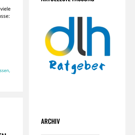
o
viele
üsse:
ssen
,
ARCHIV