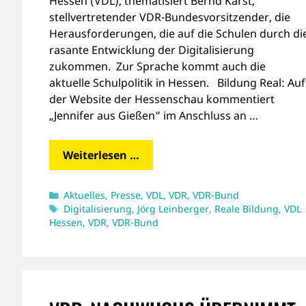
Hessen (VDL), thematisiert Bernd Karst,
stellvertretender VDR-Bundesvorsitzender, die
Herausforderungen, die auf die Schulen durch di
rasante Entwicklung der Digitalisierung
zukommen. Zur Sprache kommt auch die
aktuelle Schulpolitik in Hessen. Bildung Real: Auf
der Website der Hessenschau kommentiert
„Jennifer aus Gießen“ im Anschluss an …
Weiterlesen …
Kategorien
Aktuelles
,
Presse
,
VDL
,
VDR
,
VDR-Bund
Schlagwörter
Digitalisierung
,
Jörg Leinberger
,
Reale Bildung
,
VDL
Hessen
,
VDR
,
VDR-Bund