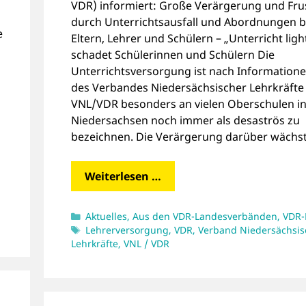
VDR) informiert: Große Verärgerung und Fru
durch Unterrichtsausfall und Abordnungen b
e
Eltern, Lehrer und Schülern – „Unterricht ligh
schadet Schülerinnen und Schülern Die
Unterrichtsversorgung ist nach Information
des Verbandes Niedersächsischer Lehrkräfte
VNL/VDR besonders an vielen Oberschulen i
Niedersachsen noch immer als desaströs zu
bezeichnen. Die Verärgerung darüber wächs
Weiterlesen …
Kategorien
Aktuelles
,
Aus den VDR-Landesverbänden
,
VDR
Schlagwörter
Lehrerversorgung
,
VDR
,
Verband Niedersächsis
Lehrkräfte
,
VNL / VDR