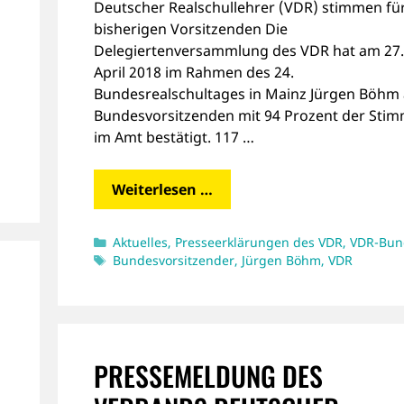
Deutscher Realschullehrer (VDR) stimmen fü
bisherigen Vorsitzenden Die
Delegiertenversammlung des VDR hat am 27.
April 2018 im Rahmen des 24.
Bundesrealschultages in Mainz Jürgen Böhm 
Bundesvorsitzenden mit 94 Prozent der Sti
im Amt bestätigt. 117 …
Weiterlesen …
Kategorien
Aktuelles
,
Presseerklärungen des VDR
,
VDR-Bun
Schlagwörter
Bundesvorsitzender
,
Jürgen Böhm
,
VDR
PRESSEMELDUNG DES