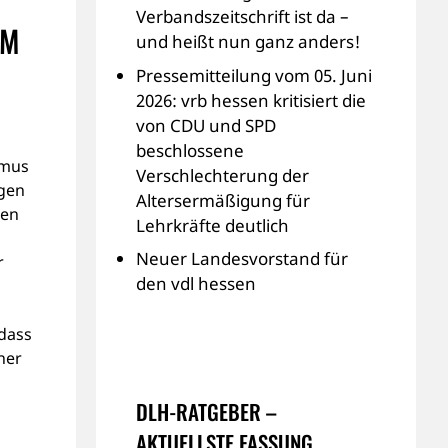
Verbandszeitschrift ist da –
OM
und heißt nun ganz anders!
Pressemitteilung vom 05. Juni
2026: vrb hessen kritisiert die
von CDU und SPD
beschlossene
smus
Verschlechterung der
gen
Altersermäßigung für
gen
Lehrkräfte deutlich
Neuer Landesvorstand für
r
den vdl hessen
 dass
ner
DLH-RATGEBER –
AKTUELLSTE FASSUNG