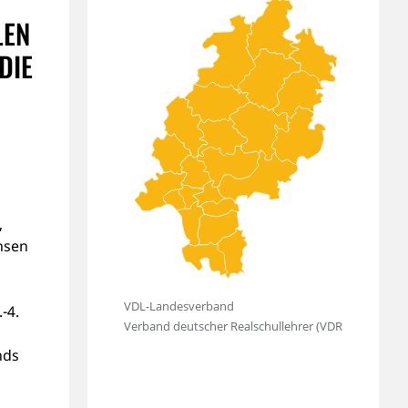
LEN
DIE
,
hsen
-4.
nds