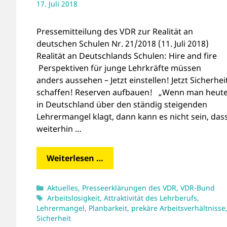
17. Juli 2018
Pressemitteilung des VDR zur Realität an
deutschen Schulen Nr. 21/2018 (11. Juli 2018)
Realität an Deutschlands Schulen: Hire and fire
Perspektiven für junge Lehrkräfte müssen
anders aussehen – Jetzt einstellen! Jetzt Sicherhei
schaffen! Reserven aufbauen! „Wenn man heut
in Deutschland über den ständig steigenden
Lehrermangel klagt, dann kann es nicht sein, das
weiterhin …
Weiterlesen …
Kategorien
Aktuelles
,
Presseerklärungen des VDR
,
VDR-Bund
Schlagwörter
Arbeitslosigkeit
,
Attraktivität des Lehrberufs
,
Lehrermangel
,
Planbarkeit
,
prekäre Arbeitsverhältnisse
Sicherheit