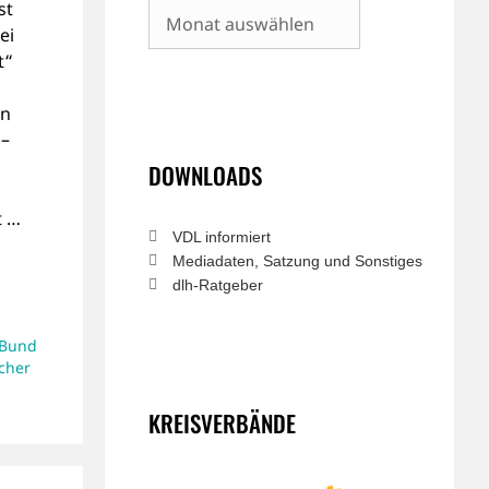
st
Archiv
ei
t“
en
 –
n
DOWNLOADS
t …
VDL informiert
Mediadaten, Satzung und Sonstiges
dlh-Ratgeber
-Bund
cher
KREISVERBÄNDE