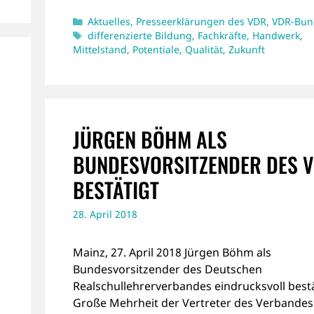
Kategorien
Aktuelles
,
Presseerklärungen des VDR
,
VDR-Bun
Schlagwörter
differenzierte Bildung
,
Fachkräfte
,
Handwerk
,
Mittelstand
,
Potentiale
,
Qualität
,
Zukunft
JÜRGEN BÖHM ALS
BUNDESVORSITZENDER DES 
BESTÄTIGT
28. April 2018
n
Mainz, 27. April 2018 Jürgen Böhm als
Bundesvorsitzender des Deutschen
Realschullehrerverbandes eindrucksvoll bestä
Große Mehrheit der Vertreter des Verbandes