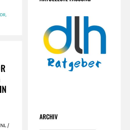
VDR
,
DR
G
IN
ARCHIV
NL /