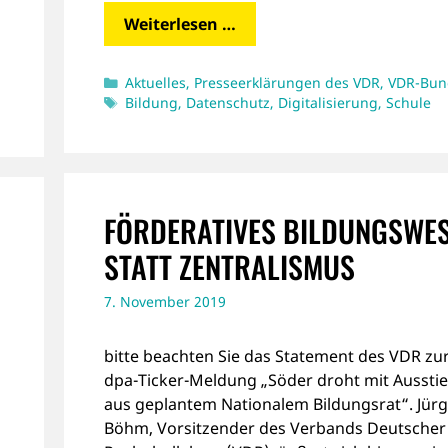
Weiterlesen …
Kategorien
Aktuelles
,
Presseerklärungen des VDR
,
VDR-Bun
Schlagwörter
Bildung
,
Datenschutz
,
Digitalisierung
,
Schule
FÖRDERATIVES BILDUNGSWE
STATT ZENTRALISMUS
7. November 2019
bitte beachten Sie das Statement des VDR zu
dpa-Ticker-Meldung „Söder droht mit Aussti
aus geplantem Nationalem Bildungsrat“. Jür
Böhm, Vorsitzender des Verbands Deutscher