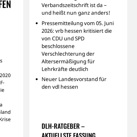
FEN
Verbandszeitschrift ist da –
und heißt nun ganz anders!
Pressemitteilung vom 05. Juni
2026: vrb hessen kritisiert die
von CDU und SPD
beschlossene
Verschlechterung der
ls
Altersermäßigung für
Lehrkräfte deutlich
 2020
Neuer Landesvorstand für
F-
den vdl hessen
ie
a
hland
Krise
DLH-RATGEBER –
AKTUELLSTE FASSUNG