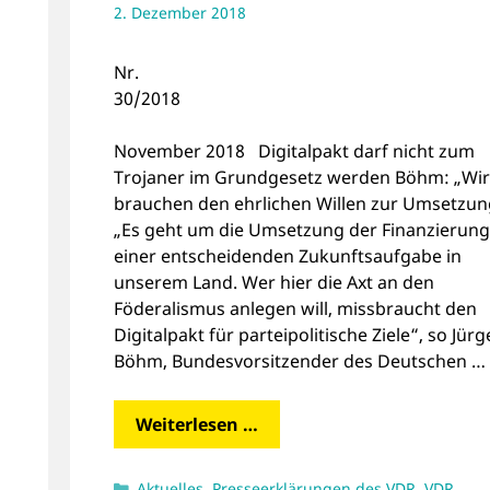
2. Dezember 2018
Nr.
30/201
November 2018 Digitalpakt darf nicht zum
Trojaner im Grundgesetz werden Böhm: „Wir
brauchen den ehrlichen Willen zur Umsetzun
„Es geht um die Umsetzung der Finanzierung
einer entscheidenden Zukunftsaufgabe in
n
unserem Land. Wer hier die Axt an den
Föderalismus anlegen will, missbraucht den
Digitalpakt für parteipolitische Ziele“, so Jür
Böhm, Bundesvorsitzender des Deutschen …
Weiterlesen …
Kategorien
Aktuelles
,
Presseerklärungen des VDR
,
VDR