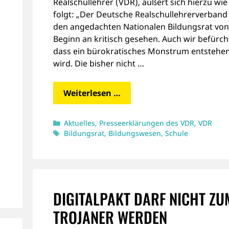
Realschullehrer (VDR), äußert sich hierzu wie
folgt: „Der Deutsche Realschullehrerverband
den angedachten Nationalen Bildungsrat von
Beginn an kritisch gesehen. Auch wir befürch
dass ein bürokratisches Monstrum entstehe
wird. Die bisher nicht …
Weiterlesen …
Kategorien
Aktuelles
,
Presseerklärungen des VDR
,
VDR
Schlagwörter
Bildungsrat
,
Bildungswesen
,
Schule
DIGITALPAKT DARF NICHT ZU
TROJANER WERDEN