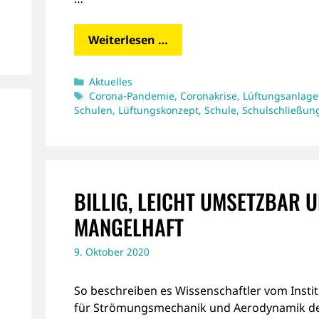
Weiterlesen …
Kategorien
Aktuelles
Schlagwörter
Corona-Pandemie
,
Coronakrise
,
Lüftungsanlage
Schulen
,
Lüftungskonzept
,
Schule
,
Schulschließun
BILLIG, LEICHT UMSETZBAR 
MANGELHAFT
9. Oktober 2020
So beschreiben es Wissenschaftler vom Instit
für Strömungsmechanik und Aerodynamik d