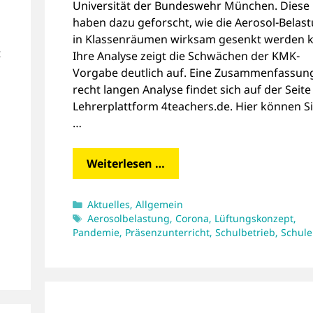
Universität der Bundeswehr München. Diese
haben dazu geforscht, wie die Aerosol-Belas
in Klassenräumen wirksam gesenkt werden 
t
Ihre Analyse zeigt die Schwächen der KMK-
Vorgabe deutlich auf. Eine Zusammenfassun
n
recht langen Analyse findet sich auf der Seite
Lehrerplattform 4teachers.de. Hier können Si
…
Weiterlesen …
Kategorien
Aktuelles
,
Allgemein
Schlagwörter
Aerosolbelastung
,
Corona
,
Lüftungskonzept
,
Pandemie
,
Präsenzunterricht
,
Schulbetrieb
,
Schule