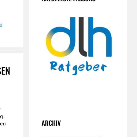
d
SEN
r
eg
ARCHIV
gen