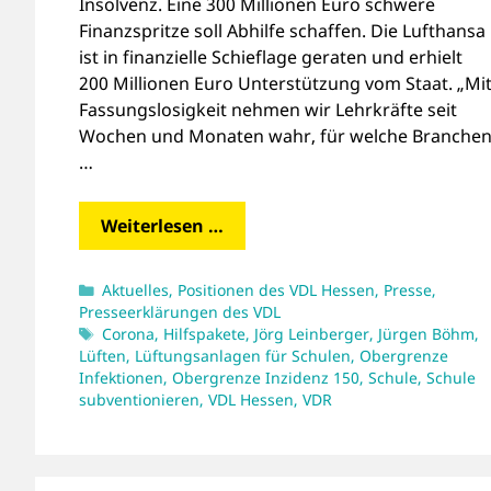
Insolvenz. Eine 300 Millionen Euro schwere
Finanzspritze soll Abhilfe schaffen. Die Lufthansa
ist in finanzielle Schieflage geraten und erhielt
200 Millionen Euro Unterstützung vom Staat. „Mi
Fassungslosigkeit nehmen wir Lehrkräfte seit
Wochen und Monaten wahr, für welche Branche
…
Weiterlesen …
Kategorien
Aktuelles
,
Positionen des VDL Hessen
,
Presse
,
Presseerklärungen des VDL
Schlagwörter
Corona
,
Hilfspakete
,
Jörg Leinberger
,
Jürgen Böhm
,
Lüften
,
Lüftungsanlagen für Schulen
,
Obergrenze
Infektionen
,
Obergrenze Inzidenz 150
,
Schule
,
Schule
subventionieren
,
VDL Hessen
,
VDR