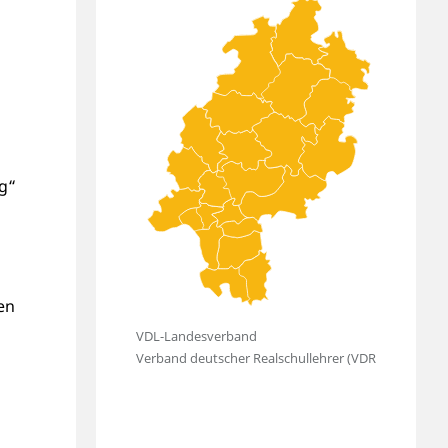
8
g“
gen